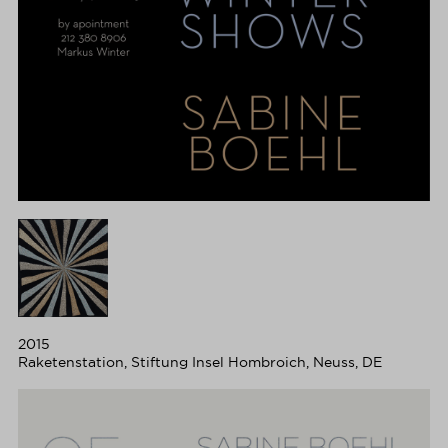
2015
Raketenstation, Stiftung Insel Hombroich, Neuss, DE