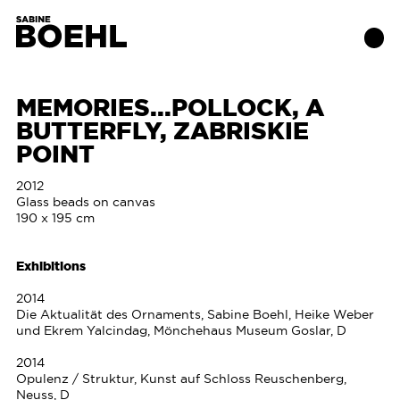
MEMORIES...POLLOCK, A
BUTTERFLY, ZABRISKIE
Works
POINT
About
2012
Glass beads on canvas
190 x 195 cm
Exhibitions
Exhibitions
Publications
2014
Die Aktualität des Ornaments, Sabine Boehl, Heike Weber
Contact
und Ekrem Yalcindag, Mönchehaus Museum Goslar, D
2014
Opulenz / Struktur, Kunst auf Schloss Reuschenberg,
Neuss, D