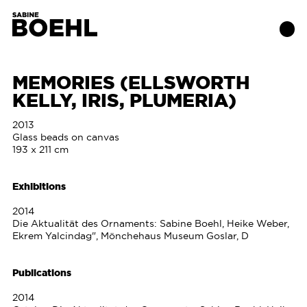
MEMORIES (ELLSWORTH
KELLY, IRIS, PLUMERIA)
Works
2013
About
Glass beads on canvas
193 x 211 cm
Exhibitions
Exhibitions
Publications
2014
Die Aktualität des Ornaments: Sabine Boehl, Heike Weber,
Ekrem Yalcindag", Mönchehaus Museum Goslar, D
Contact
Publications
2014