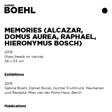
MEMORIES (ALCAZAR,
DOMUS AUREA, RAPHAEL,
Works
HIERONYMUS BOSCH)
About
2019
Glass beads on canvas
56 x 53 cm
Exhibitions
Exhibitions
Publications
2019
Sabine Boehl, Daniel Buren, Günter Fruhtrunk. Neuheiten
Contact
und Rezepte, Mies van der Rohe Haus, Berlin
Publications