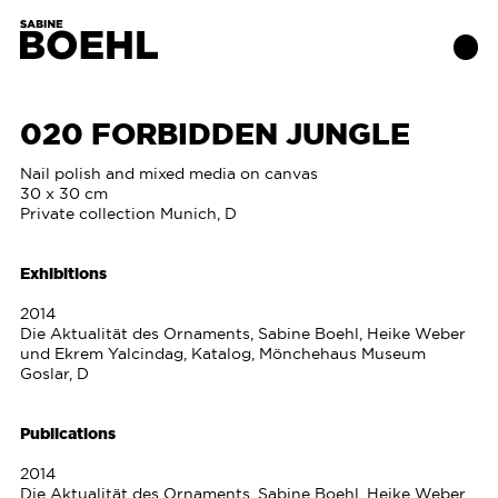
020 FORBIDDEN JUNGLE
Works
Nail polish and mixed media on canvas
30 x 30 cm
Private collection Munich, D
About
Exhibitions
Exhibitions
2014
Die Aktualität des Ornaments, Sabine Boehl, Heike Weber
Publications
und Ekrem Yalcindag, Katalog, Mönchehaus Museum
Goslar, D
Contact
Publications
2014
Die Aktualität des Ornaments, Sabine Boehl, Heike Weber